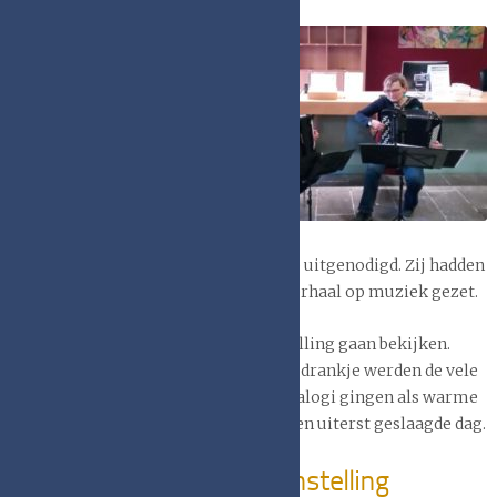
Als ludieke
openingsact
was het
muzikaal
vertel trio
‘Losse tongen’
onder leiding
van Agnes
Leyen (tevens
een van de deelnemende boekbinders) uitgenodigd. Zij hadden
een eigen versie van het Reynaerde verhaal op muziek gezet.
Hierna mocht iedereen de tentoonstelling gaan bekijken.
Onder het genot van een hapje en een drankje werden de vele
banden bekeken en besproken. De catalogi gingen als warme
broodjes over de toonbank. Het was een uiterst geslaagde dag.
Bezoeken van de tentoonstelling