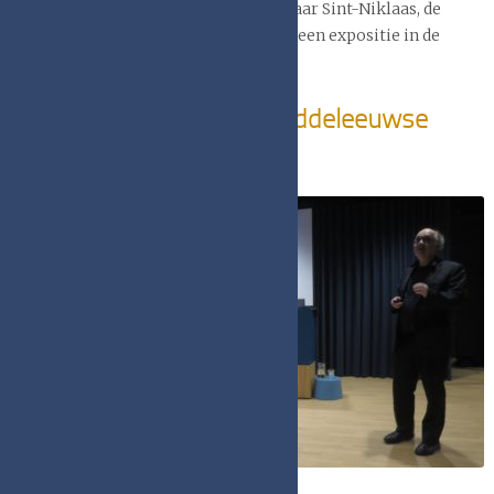
Deventer verhuizen de boekbanden naar Sint-Niklaas, de
bakermat van de vos Reynaerde, voor een expositie in de
stadsbibliotheek.
Mini-symposium ‘Het middeleeuwse
boek’
Voor het mini-
symposium
waren 70