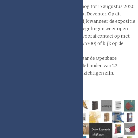
Voor wie de banden zelf wil zien, kan nog tot 15 augustus 2020
terecht in de Athenaeumbibliotheek in Deventer. Op dit
moment is het nog niet geheel duidelijk wanneer de expositie
zaal ten gevolge van de corona maatregelingen weer open
gaat voor het publiek. Neem daarom vooraf contact op met
de Athenaeumbibliotheek (tel 0570-675700) of kijk op de
website
.
Daarna verhuist de tentoonstelling naar de Openbare
Bibliotheek in Sint-Niklaas (B.) waar de banden van 22
augustus tot 27 september 2020 te bezichtigen zijn.
Catalogus
Bij de tentoonstelling is een
fraaie kleuren
catalogus
uitgebracht. Naast foto´s en
beschrijvingen van alle
ingezonden boekbanden, bevat