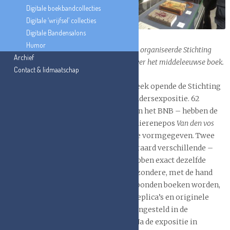
de opening van
Digitale boekbandcollecties
de
Digitale ‘wrijfsel’ collecties
tentoonstelling
Digitale Bandensalons
‘De vos
Humor
Reynaerde te kijk gezet in 64 boekbanden’ organiseerde Stichting
Archief
Handboekbinden een mini-symposium over het middeleeuwse boek.
Contact & lidmaatschap
Op de drempel van de 85ste Boekenweek opende de Stichting
Handboekbinden een grootse boekbindersexpositie. 62
boekbinders – waaronder elf leden van het BNB – hebben de
boekband van het dertiende-eeuwse dierenepos
Van den vos
Reynaerde
op een nieuwe, unieke wijze vormgegeven. Twee
boekbinders hebben zelfs twee – uiteraard verschillende –
boekbanden gemaakt. Alle boeken hebben exact dezelfde
inhoud, maar ieder boek heeft een bijzondere, met de hand
gemaakte boekband. Deze 64 handgebonden boeken worden,
naast enkele bijzondere historische replica’s en originele
uitgaven, tot 15 augustus 2020 tentoongesteld in de
Athenaeumbibliotheek in Deventer. Na de expositie in