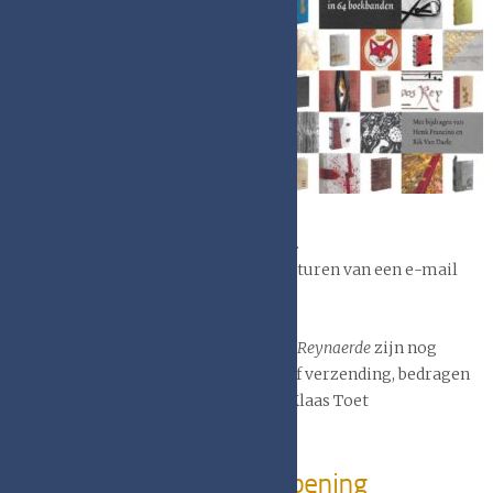
het eveneens een artikel over
kenmerken, bindwijzen en
gebruik van het middeleeuwse
boek van de hand van Henk
Francino en een bijdrage over
de populariteit van het
middeleeuwse verhaal
Van den
vos Reynaerde
van Rik Van Daele.
De kosten voor de catalogus,
inclusief verzending, bedragen €24,50.
De catalogus is te bestellen door het sturen van een e-mail
aan Klaas Toet (
klaas.toet@ziggo.nl
).
Ook de losse katernen van
Van den vos Reynaerde
zijn nog
leverbaar. De kosten hiervan, inclusief verzending, bedragen
€32,50. Ook deze zijn te bestellen bij Klaas Toet
(
klaas.toet@ziggo.nl
).
Foto-impressie van de opening