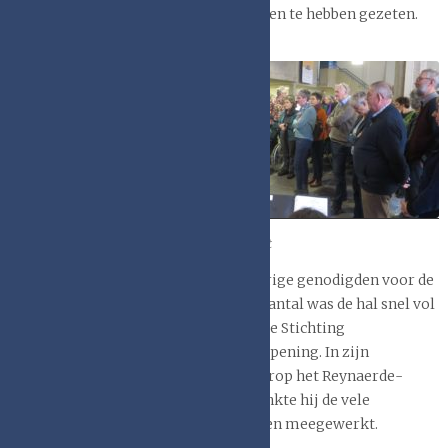
paar uur – evenzo aangenaam – binnen te hebben gezeten.
In de
ontvangsthal
van de
Opening door Klaas Toet
Athenaeumbibliotheek waren de overige genodigden voor de
opening al aanwezig. Met ons grote aantal was de hal snel vol
en kreeg Klaas Toet, bestuurslid van de Stichting
Handboekbinden, het woord voor de opening. In zijn
toespraak schetste hij de manier waarop het Reynaerde-
project tot stand is gekomen en bedankte hij de vele
vrijwilligers die aan het project hebben meegewerkt.