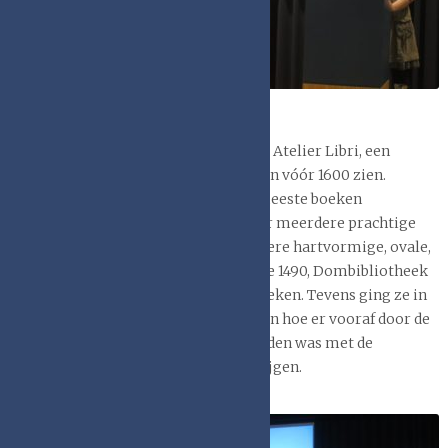
drs. Astrid Beckers
handboekbinderij en onderzoeksburo Atelier Libri, een
twintigtal bijzondere boekvormen van vóór 1600 zien.
Hoewel ook in de middeleeuwen de meeste boeken
rechthoekig van vorm zijn, bestaan er meerdere prachtige
uitzonderingen. Zij toonde onder andere hartvormige, ovale,
ronde (w.o. de Codex Rotundus, Brugge 1490, Dombibliotheek
Hildesheim Hs 728) en fleur-de-lis boeken. Tevens ging ze in
het op maakproces en liet ze zien of en hoe er vooraf door de
kopiist of verluchter rekening gehouden was met de
afwijkende vorm die het boek zou krijgen.
De key-note
lezing werd