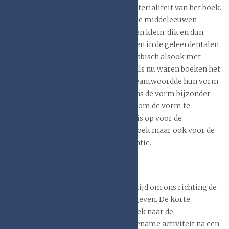
verscheidenheid” ging hij in op de materialiteit van het boek.
Net als nu het geval is, kende men in de middeleeuwen
verschillende soorten boeken. Groot en klein, dik en dun,
eenvoudig en rijk versierd, met teksten in de geleerdentalen
zoals Latijn, Grieks, Hebreeuws en Arabisch alsook met
werken in de diverse volkstalen. Net als nu waren boeken het
resultaat van vormgeving. Meestal beantwoordde hun vorm
aan de heersende conventies, soms was de vorm bijzonder.
Altijd zal de boekhistoricus proberen om de vorm te
begrijpen. Dat levert niet alleen kennis op voor de
geschiedenis van het middeleeuwse boek maar ook voor de
praktijk van conservering en restauratie.
Opening tentoonstelling
Na de informatieve lezingen was het tijd om ons richting de
opening van de tentoonstelling te begeven. De korte
wandeling van de Openbare Bibliotheek naar de
Athenaeumbibliotheek was een aangename activiteit na een