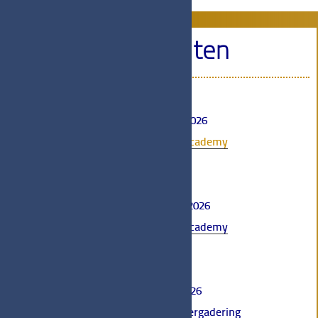
Activiteiten
♦
16 januari 2026
Bookbindings Academy
online
♦
13 februari 2026
Bookbindings Academy
online
♦
10 april 2026
Algemene Ledenvergadering