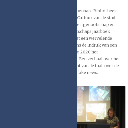
dr. Rik van Daele
belangstellenden uitgenodigd in de Openbare Bibliotheek
Deventer. Dr. Rik Van Daele, directeur Cultuur van de stad
Sint-Niklaas, secretaris van het Reynaertgenootschap en
tevens hoofdredacteur van het genootschaps jaarboek
Tiecelijn, opende de serie lezingen met een wervelende
presentatie, waarbij de vele slides soms de indruk van een
film wekten. Hij liet zien hoe ook anno 2020 het
Reynaertverhaal nog steeds actueel is. Een verhaal over het
beestachtige in de mens, over de kracht van de taal, over de
leugen, de hypocrisie, de corruptie en fake news.
Daarna liet drs.
Astrid Beckers,
eigenaar van