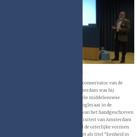
gehouden
door prof. em.
dr. Jos
Biemans, sinds
1974 actief met
middeleeuwse
boeken. Als
adjunct-
conservator
van de
prof. em. dr. Jos Biemans
universiteitsbibliotheek te Leiden en conservator van de
universiteitsbibliotheek (UvA) teAmsterdam was hij
betrokken bij behoud en beheer van vele middeleeuwse
boeken. En als docent en bijzonder hoogleraar in de
handschriftenkunde (de geschiedenis van het handgeschreven
boek tussen 500 en 1500) aan de Universiteit van Amsterdam
onderzoekt hij naast de inhoud vooral de uiterlijke vormen
van de handschriften. In zijn lezing met als titel “Eenheid in