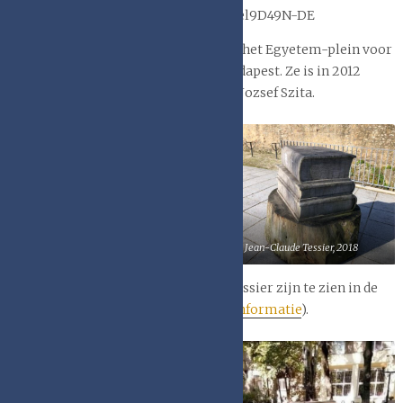
https://www.youtube.com/watch?v=yel9D49N-DE
De Open Boekfontein bevindt zich op het Egyetem-plein voor
de Eötvös Loránd-universiteit in Boedapest. Ze is in 2012
gemaakt door Kelecsenyi Gergely en Jozsef Szita.
Jean-Claude Tessier, 2018
Jean-Claude Tessier, 2018
De houten boeken van Jean-Claude Tessier zijn te zien in de
Jardin Bergevin in Avranches (
meer informatie
).