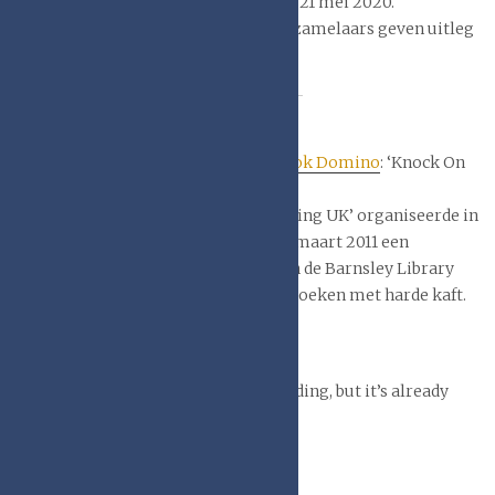
Yorker Magazine, 21 mei 2020.
Antiquairs en verzamelaars geven uitleg
bij hun gespecialiseerde jargon.
You tube link:
Book Domino
: ‘Knock On
Effect’
‘Responsible Fishing UK’ organiseerde in
de op zaterdag 9 maart 2011 een
boekendomino in de Barnsley Library
met afgedankte boeken met harde kaft.
Moppentrommel
We used to have a joke about bookbinding, but it’s already
been covered.
Chantry Library
op Twitter in 2021