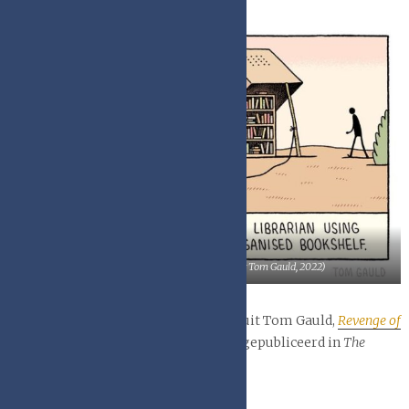
Hoe vang je een bibliothecaris? (door Tom Gauld, 2022)
Bovenstaande twee cartoons komen uit Tom Gauld,
Revenge of
the Librarians
(2022) en waren eerder gepubliceerd in
The
Guardian
.
Copyright