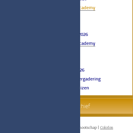
Bookbindings Academy
online
♦
13 februari 2026
Bookbindings Academy
online
♦
10 april 2026
Algemene Ledenvergadering
Librije Enkhuizen
agenda archief
© 2026 Belgisch-Nederlands Boekbandengenootschap
|
Colofon