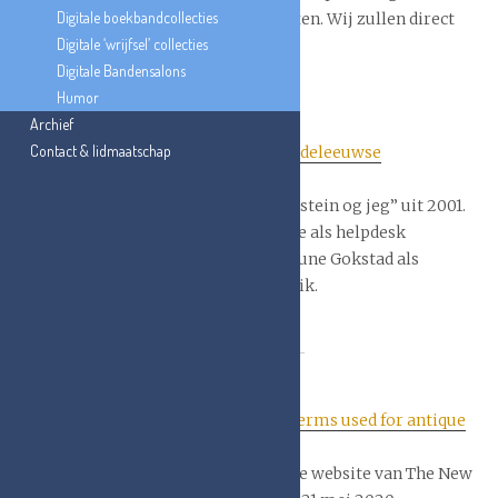
Digitale boekbandcollecties
afbeelding of link, laat dit ons dan weten. Wij zullen direct
Digitale ‘wrijfsel’ collecties
gepaste actie ondernemen.
Digitale Bandensalons
Film
Humor
Archief
Contact & lidmaatschap
You tube link:
Middeleeuwse
boekenhelpdesk
Origineel van “Øystein og jeg” uit 2001.
Met Øystein Backe als helpdesk
medewerker en Rune Gokstad als
wanhopige monnik.
Geschreven door Knut Nærum.
Link:
The oddest terms used for antique
books, explained
Gepubliceerd op de website van The New