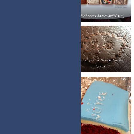
Wedding cake Sian Witherden (2021)
Edible books Ella McHawk (2021)
Manuscript cake Neelam Hussain
(2021)