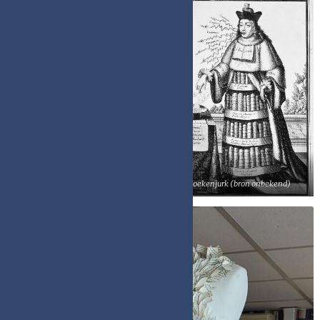
Book dress – Sylvie Facon
Boekenjurk (bron onbekend)