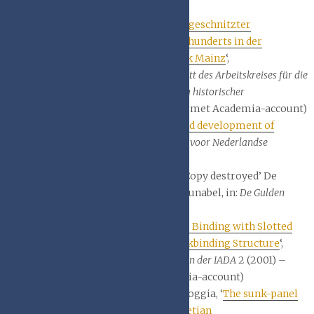
Nanterre)
Annelen Ottermann, ‘
Ein figürlich geschnitzter
Holzdeckelband des frühen 16. Jahrhunderts in der
Wissenschaftlichen Stadtbibliothek Mainz
‘,
in
Einbandforschung. Informationsblatt des Arbeitskreises für die
Erfassung, Erschließung und Erhaltung historischer
Bucheinbände
37 (2015), 6-10. (alleen met Academia-account)
Nicholas Pickwoad, ‘
The origins and development of
adhesive case bindings
‘, in
Jaarboek voor Nederlandse
Boekgeschiedenis
19 (2012), 117-129.
Anne Popkema & Herre de Vries, ‘Copy destroyed’ De
lotgevallen van een verdwenen incunabel, in:
De Gulden
Passer,
Jrg. 96 , 2018, p. 261 – 282
Silvia Pugliese, ‘
Stiff-Board Vellum Binding with Slotted
Spine. A Survey of a Historical Bookbinding Structure
‘,
in
Papier Restaurierung – Mitteilungen der IADA
2 (2001) –
Suppl., 96-100. (alleen met Academia-account)
Miriam Rampazzo en Michele Di Foggia, ‘
The sunk-panel
book-binding of a Renaissance Venetian