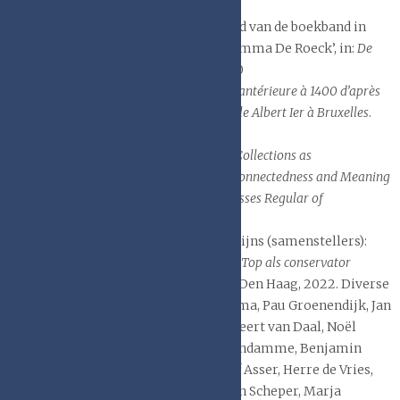
1994, 79 p.
Elly Cockx-Indestege, ‘Uit de wereld van de boekband in
België. Een figuur in de schaduw: Emma De Roeck’, in:
De
Gulden Passer
, vol.99-1, 2021, p.80-110
Léon Gilissen,
La reliure occidentale antérieure à 1400 d’après
les manuscrits de la Bibliothèque royale Albert Ier à Bruxelles
.
Turnhout: Brepols, 1983.- 181 p.-
Hans Kienhorst
,
Ad Poirters
,
Book Collections as
Archaeological Sites. A Study of Interconnectedness and Meaning
in the Historical Library of the Canonesses Regular of
Soeterbeeck
, Brepols, 2023
Elizabet Nijhoff Asser en Erik. Geleijns (samenstellers):
Boekbanden. Bij het afscheid van Rens Top als conservator
boekbanden van de KB
, Amsterdam-Den Haag, 2022. Diverse
auteurs: Robert Arpots, Wytze Fopma, Pau Groenendijk, Jan
Storm van Leeuwen, Gijs Wortel, Geert van Daal, Noël
Geirnaert, Bettina Heyder, Ludo Vandamme, Benjamin
Ebel, Erik Geleijns, Elizabet Nijhoff Asser, Herre de Vries,
Daniël Ermens, André Geurts, Karin Scheper, Marja