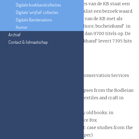
In de leeszaal van Bijzondere Collecties van de KB staat een
Digitale boekbandcollecties
handbibliotheek over boekbanden. Beslist een bezoek waard.
Digitale ‘wrijfsel’ collecties
Een zoekactie in de digitale catalogus van de KB met als
Digitale Bandensalons
zoekterm ‘boekband, bookbinding, reliure, bucheinband’ in
Humor
‘boeken’ en ‘tijdschriften’ levert meer dan 9700 titels op. De
Archief
zoekterm: ‘object’ en vervolgens ‘boekband’ levert 7395 hits
Contact & lidmaatschap
op.
Podcasts
Textiles in Libraries
: Context and Conservation Services
(University of Oxford)
– Talk 1: Textiles in Libraries: glimpses from the Bodleian
– Talk 2: Beyond the velvet cover: textiles and craft in
Byzantine bookbinding
– Talk 3: Stitches, leaves and smelly old books: in
conversation with textile artist Alice Fox
– Talk 4: Textiles from East to West: case studies from the
Leiden collections (met Karin Scheper)