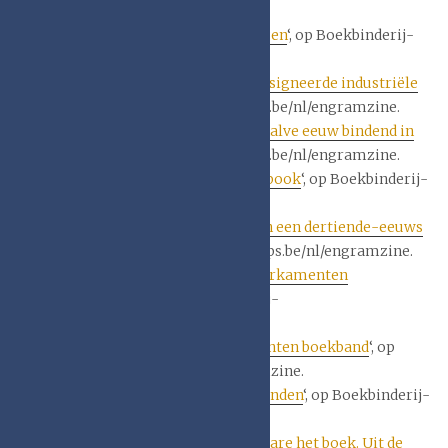
camps.be/nl/engramzine (2013).
Jan Camps, ‘
Boekbeslag en sluitingen
‘, op Boekbinderij-
camps.be/nl/engramzine.
Jan Camps, ‘
Restauratie van een gesigneerde industriële
boekband
‘, op Boekbinderij-camps.be/nl/engramzine.
Jan Camps, ‘
Renatus De Cock, een halve eeuw bindend in
Mechelen
‘, op Boekbinderij-camps.be/nl/engramzine.
Jan Camps, ‘
Kohar Armenian songbook
‘, op Boekbinderij-
camps.be/nl/engramzine.
Jan Camps, ‘
Restauratieverslag van een dertiende-eeuws
handschrift
‘, op Boekbinderij-camps.be/nl/engramzine.
Jan Camps, ‘
Restauratie van een perkamenten
kapitaalbandkern
‘, op Boekbinderij-
camps.be/nl/engramzine.
Jan Camps, ‘
Uitgesneden perkamenten boekband
‘, op
Boekbinderij-camps.be/nl/engramzine.
Jan Camps, ‘
Restauratie kapitaalbanden
‘, op Boekbinderij-
camps.be/nl/engramzine (2021).
Elly Cockx-Indestege, ‘
De band beware het boek. Uit de