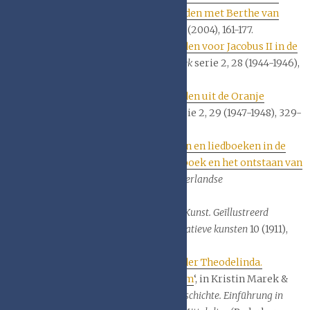
briefwisseling van Prosper Verheyden met Berthe van
Regemorter
‘, in
De Gulden Passer
82 (2004), 161-177.
E. de la Fontaine Verwey, ‘
Boekbanden voor Jacobus II in de
Koninklijke Bibliotheek
‘, in
Het Boek
serie 2, 28 (1944-1946),
287-293.
E. de la Fontaine Verwey, ‘
Boekbanden uit de Oranje
Nassau-bibliotheek
‘, in
Het Boek
serie 2, 29 (1947-1948), 329-
347.
Cécile de Morrée, ‘
Oblong formaten en liedboeken in de
zestiende eeuw. het Antwerps liedboek en het ontstaan van
een conventie
‘, in
Jaarboek voor Nederlandse
Boekgeschiedenis
28 (2021), 10-40.
S.H. de Roos, ‘
Joh. B. Smits
‘, in
Onze Kunst. Geïllustreerd
maandschrift voor beeldende en decoratieve kunsten
10 (1911),
175-185.
David Ganz, ‘
Der goldene Einband der Theodelinda.
Material und Form, Ritual und Raum
‘, in Kristin Marek &
Martin Schulz (red.),
Kanon Kunstgeschichte. Einführung in