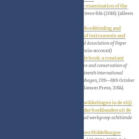
Commissione Dogale: the scientiﬁc examination of the
decoration materials
‘, in
Heritage Science
6:14 (2018). (alleen
met Academia-account)
Ronaldo André Rodrigues da Silva, ‘
Bookbinding and
industrial archaeology: a memory of instruments and
machines
‘,
Journal of the International Association of Paper
Historians
(2018). (alleen met Academia-account)
Margit J. Smith, ‘
The medieval girdle book: a constant
companion
‘, in M.J. Driscoll (ed.),
Care and conservation of
manuscripts 14: Proceedingsof the fourteenth international
seminar held at the University ofCopenhagen, 17th—19th October
2012
. (Kopenhagen, Museum Tusculanum Press, 2014).
(alleen met Academia-account)
Jan Storm van Leeuwen, ‘
Enige ontwikkelingen in de stijl
van platbestempeling bij Nederlandse boekbanden uit de
achttiende eeuw
‘, in
Documentatieblad werkgroep achttiende
eeuw
(1977), 9-38.
Jan Storm van Leeuwen, ‘
Rondom een Middelburgse