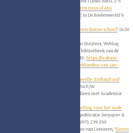
prijsband van 1828
‘, in
De Boekenwereld
1 (1984-1985), 2-5.
Jan Storm van Leeuwen, ‘
Een verloren zoon of een
belangrijke schenking boekbanden
‘, in
De Boekenwereld
9
(1992-1993), 25-33.
Rens Top, ‘
Boekbanden rond de Amsterdamse school
‘, in
De
Boekenwereld
31 (2015), 52-55.
Emy Thorissen: Boekbanden van Jan Sluijters, Weblog
Brabant-Collectie, beheerd door de bibliotheek van de
Universiteit van Tilburg, 21 mei 2019:,
https://brabant-
collectie.blogspot.com/2019/05/boekbanden-van-jan-
sluijters.html
Gia Toussaint, ‘
Elfenbein an der Schwelle. Einband und
Codex im Dialog
‘, in
Marburger Jahrbuch für
Kunstwissenschaft
40 (2013), 43-61. (alleen met Academia-
account)
Alfons Thijs, ‘
Hernieuwde belangstelling voor het oude
sierpapier
. Naar aanleiding van de publicatie
Sierpapier &
marmering
‘, in
De Gulden Passer
75 (1997), 239-250.
Bernard van Noordwijk en Jan Storm van Leeuwen, ‘
Sloten