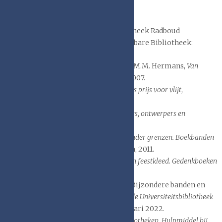
Wilgenkamp.
Over de bandencollecties in de bibliotheek Radboud
Universiteit, ook te vinden in de Openbare Bibliotheek:
Jan Storm van Leeuwen m.m.v. Jos. M.M. Hermans,
Van
kalfsleer tot klatergoud,
Nijmegen, 2007.
Jan Storm van Leeuwen,
Een boek als prijs voor vlijt
,
Nijmegen 2008
Jan Storm van Leeuwen,
Kunstenaars, ontwerpers en
boekbanden
, Nijmegen, 2010
Jan Storm van Leeuwen,
Banden zonder grenzen. Boekbanden
uit Duitsland en Nederland
, Nijmegen, 2011.
Jan Storm van Leeuwen,
Gedenken in feestkleed. Gedenkboeken
1899-2011
, Nijmegen, 2013
Emy Thorissen: ‘Made in Brabant, Bijzondere banden en
boeken’,
catalogus tentoonstelling in de Universiteitsbibliotheek
Tilburg
, 5 november 2021 – 21 februari 2022.
Marijn de Valk, e.a.,
Schadeatlas Bibliotheken, Hulpmiddel bij