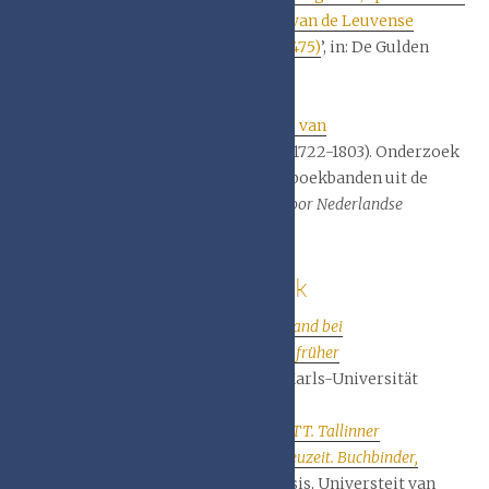
en ‘lost books’. Over de quodlibeta van de Leuvense
theoloog Johannes Varenacker († 1475)
’, in: De Gulden
Passer, jrg. 99-1, 2021, p. 7 – 54
* Herre de Vries, ‘
De Narcisbinderij van
meesterboekbinder Roelof Hunia
(1722-1803). Onderzoek
naar de Friese achttiende-eeuwse boekbanden uit de
Richthofenkolleksje’, in:
Jaarboek voor Nederlandse
Boekgeschiedenis
30 (2023), 191-217.
Ongepubliceerd onderzoek
Maren Mau-Pieper,
Koperte als Einband bei
Gebrauchsschriftgut in Mittelalter und früher
Neuzeit
(Magisterarbeit, Eberhart-Karls-Universität
Tübingen, 2005).
Liia Rebane,
LVCREC – VENUS – IVDITT.
Tallinner
Bucheinbände zu Beginn der frühen Neuzeit. Buchbinder,
Einwirkungen und Verzierungen
. (Thesis, Universteit van