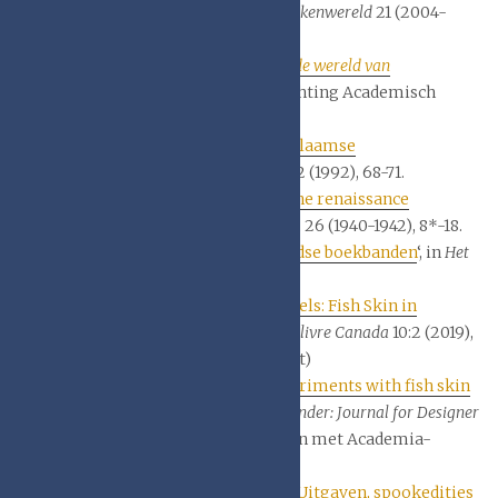
en beslag op kerkboeken
‘, in
De Boekenwereld
21 (2004-
2005), 73-82.
Joost van Waterschoot,
De onbekende wereld van
boekzegeltjes
, op de blog van de Stichting Academisch
Erfgoed.
Ludo Vandamme, ‘
Nieuw licht op Vlaamse
paneelstempelbanden
‘, in
Biekorf
92 (1992), 68-71.
Prosper Verheyden, ‘
Een Leuvensche renaissance
paneelstempel
‘, in
Het Boek
, serie 2, 26 (1940-1942), 8*-18.
Prosper Verheyden, ‘
Noord-hollandse boekbanden
‘, in
Het
Boek
, serie 2, 31 (1952-1954), 197-239.
Peter D. Verheyen, ‘
“Fips” and His Eels: Fish Skin in
Bookbinding
‘, in
Book Arts – Arts du livre Canada
10:2 (2019),
5-16. (alleen met Academia-account)
Peter D. Verheyen, ‘
Fish Tales, experiments with fish skin
for bookbinding
‘, in
The New Bookbinder: Journal for Designer
Bookbinders
40 (2020), 26-34. (alleen met Academia-
account)
Herre de Vries
en
Anne Popkema
: ‘
Uitgaven, spookedities