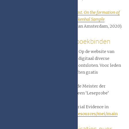
Helsinki, 2018).
Margot Terpstra,
A wave from the past. On the formation of
wave-patterned deformation of the Lakenhal Sample
books
(Master thesis, Universiteit van Amsterdam, 2020).
Online tijdschriften over boekbinden
Archief Stichting Handboekbinden
. Op de website van
Stichting Handboekbinden worden digitaal diverse
tijdschriften over handboekbinden ontsloten. Voor leden
van deze Stichting zijn de tijdschriften gratis
raadpleegbaar.
MDE Rundbrief
. Op de website van de Meister der
Einbandkunst is van elk magazine een ‘Leseprobe’
beschikbaar.
Internationale database MEI (Material Evidence in
Incunabula).
https://www.cerl.org/resources/mei/main
Papieren bibliotheek: publicaties over