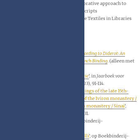
– Talk 5: Textiles and text: A collaborative approach to
conserving textile-covered manuscripts
– Talk 6: Tying up loose threads: the Textiles in Libraries
project so far
Publicaties op internet
Abigail Bainbridge,
Bookbinding According to Diderot: An
Exploration of Eighteenth-Century French Binding
. (alleen met
Academia-account)
* Astrid Beckers, ‘
Boeken van plastic
‘, in
Jaarboek voor
Nederlandse Boekgeschiedenis
30 (2023), 91-114.
Georgios Boudalis, ‘
Surveying bindings of the late 15th-
early 18th century in the libraries of the Iviron monastery /
Mount Athos and the St Catherine’s monastery / Sinai
‘,
in
La Relieure Medievale
(2008), 117-131.
Jan Camps, ‘
Yapp binding
‘, op Boekbinderij-
camps.be/nl/engramzine (2011).
Jan Camps, ‘
Domenico Guarnaschelli
‘, op Boekbinderij-