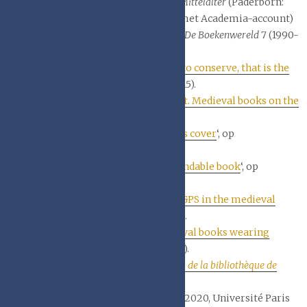
Werke, Methoden und Epochen, Bd. 1: Mittelalter
(Paderborn:
Wilhelm Fink, 2015), 13-37. (alleen met Academia-account)
J.F. Heybroeck, ‘
Bij de voorplaat
‘, in
De Boekenwereld
7 (1990-
1991), 20-22.
Erik Kwakkel, ‘
To conserve or not to conserve, that is the
question
‘, op Medievalbooks.nl (2015).
Erik Kwakkel, ‘
Box it, bag it, wrap it. Medieval books on the
go
‘, op Medievalbooks.nl (2015).
Erik Kwakkel, ‘
Judging a book by its cover
‘, op
Medievalbooks.nl (2015).
Erik Kwakkel, ‘
The incredible expandable book
‘, op
Medievalbooks.nl (2015).
Erik Kwakkel, ‘
Location, location. GPS in the medieval
library
‘, op Medievalbooks.nl (2014).
Erik Kwakkel, ‘
Dressing up: medieval books wearing
leather
‘, op Medievalbooks.nl (2014).
Elodie Lévêque,
Les reliures romanes de la bibliothèque de
Clairvaux: étude archéologique et
biocodicologique
.
(doctoraatsthesis, 2020, Université Paris