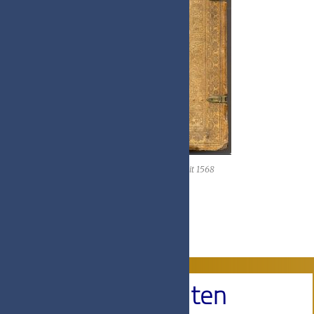
Boekband van binder M.G. uit 1568
Agenda
Activiteiten