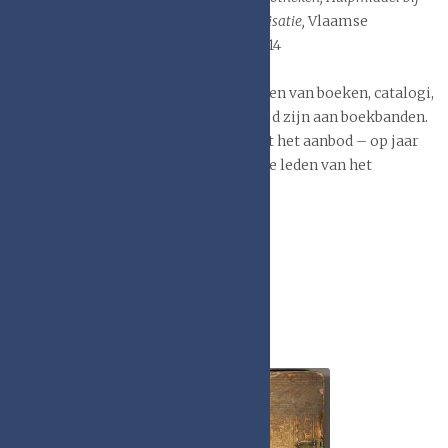
het uitvoeren van een schade-inventarisatie,
Vlaamse
Erfgoedbibliotheek, Antwerpen 2014
Hieronder wordt een overzicht gegeven van boeken, catalogi,
gidsen en andere publicaties die gewijd zijn aan boekbanden.
Het betreft een willekeurige keuze uit het aanbod – op jaar
geordend – die is aangedragen door de leden van het
Boekbandengenootschap.
Boekbanden literatuur 2014
Boekbanden literatuur 2011
Boekbanden literatuur 2010
Boekbanden literatuur 2009
Boekbanden literatuur 2008