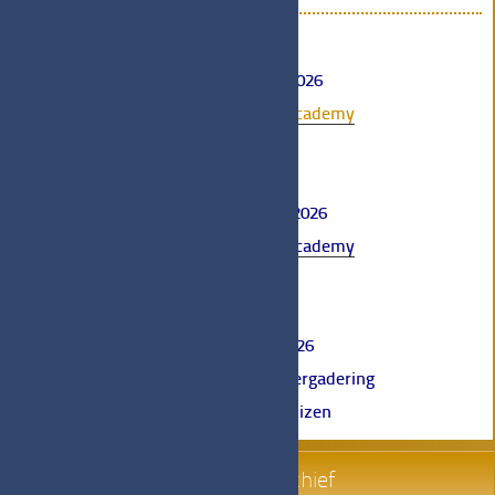
♦
16 januari 2026
Bookbindings Academy
online
♦
13 februari 2026
Bookbindings Academy
online
♦
10 april 2026
Algemene Ledenvergadering
Librije Enkhuizen
agenda archief