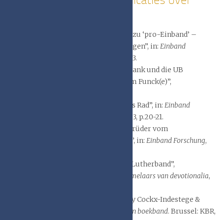
boekbanden.
Robert Arpots, “Von ‘anti-Einband’ zu ‘pro-Einband’ –
Einbandforschung in der UB Nijmegen”, in:
Einband
Forschung,
Heft 38, April 2016, p.45-53.
Robert Arpots, “Die Einbanddatenbank und die UB
Nijmegen: ein Einband von Wilhelm Funck(e)”,
in:
Quaerendo 41
(2011), p.72-78.
Robert Arpots, “Spierinck van Wells Rad”, in:
Einband
Forschung
, Sonderheft, Oktober 2023, p.20-21.
Robert Arpots, “Die Einbände der Brüder vom
gemeinsamen Leben in Den Bosch”, in:
Einband Forschung
,
Oktober 2024, p.30-37.
Robert Arpots, “Een Wittenbergse Lutherband”,
in:
Devotionalia. Periodiek voor verzamelaars van devotionalia
,
37(2018), nr.217, p.44-45
Jean-Luc Balle & Jacques Goffin; Elly Cockx-Indestege &
Paul Culot (medew.),
Wording van een boekband
. Brussel: KBR,