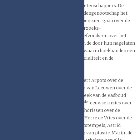
restauratoren, boekbinders en boekwetenschappers. De
publicaties die leden van het boekbandengenootschap het
laatste decennium het licht hebben doen zien, gaan over de
toepassing van het ontwikkelde onderzoeks-
instrumentarium, dan wel over archiefvondsten over het
leven van boekbinders en uitgevers en de door hun nagelaten
boekbanden, of over geschiedenissen waarin boekbanden een
cruciale rol in spelen, of over de materialiteit en de
constructie van boekbanden.
Ik denk daarbij aan de publicaties Robert Arpots over de
Abdijbibliotheek van Berne, Jan Storm van Leeuwen over de
mooie bandencollecties in de bibliotheek van de Radboud
de
Universiteit, Ludo Vandamme over 16
-eeuwse ruzies over
perkamentverkoop in Brugge, Emy Thorissen over de
boekbanden van de Brabant Collectie, Herre de Vries over de
Hunia collectie, en over de ruitpalmetstempels, Astrid
Beckers over boeken in perkament en van plastic, Marijn de