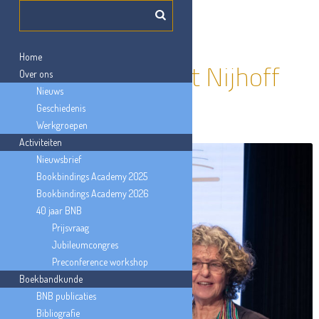
Home
Nawoord Elizabet Nijhoff
Over ons
Nieuws
Asser
Geschiedenis
Werkgroepen
Activiteiten
Nieuwsbrief
Bookbindings Academy 2025
Bookbindings Academy 2026
40 jaar BNB
Prijsvraag
Jubileumcongres
Preconference workshop
Boekbandkunde
BNB publicaties
Bibliografie