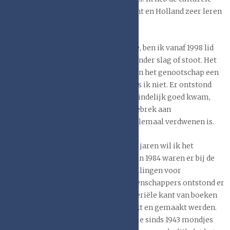
verschillen tussen Vlaanderen, Brabant en Holland zeer leren
waarderen.
Zoals onze voorzitter al memoreerde, ben ik vanaf 1998 lid
van het Genootschap. Dat ging niet zonder slag of stoot. Het
was usance dat iedereen die lid was van het genootschap een
afgestudeerd academicus was. Dat was ik niet. Er ontstond
een onaangename commotie die uiteindelijk goed kwam,
hoewel mijn verlegenheid over het gebrek aan
achtergrondkennis eigenlijk nooit helemaal verdwenen is.
Over de ontwikkeling in de afgelopen jaren wil ik het
volgende vertellen. Bij de oprichting in 1984 waren er bij de
universiteitsbibliotheken nog aanstellingen voor
boekwetenschappers. Bij de boekwetenschappers ontstond er
in die tijd belangstelling voor de materiële kant van boeken
en teksten: hoe ze geschreven, gedrukt en gemaakt werden.
De codicologie was een wetenschap die sinds 1943 mondjes