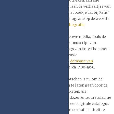
Valk e.a. over de schadeatlas voor bibliotheken, aan alle
weblogs van Rens Top op de KB-site en aan de verhaaltjes van
diverse leden van het genootschap in het boekje dat bij Rens’
afscheid verscheen in 2022. [zie de bibliografie op de website
van het Boekbanden genootschap:
Bibliografie
.
Ik denk ook aan de publicaties in de nieuwe media, zoals de
podcast
over de geschiedenis van het manuscript van
Anselmus Faust uit 1512, diverse weblogs van Emy Thorissen
over de Brabantse boekband en het nieuwe
onderzoeksinstrument in wording: de
database van
boekbinders
in Lage Landen en Europa, ca. 1400-1950.
Het meest urgente doel van het Genootschap is nu om de
kennis over de boekband niet verloren te laten gaan door de
grote focus op de digitalisering van teksten. Als
boekenbanden worden opgeborgen in dozen en zuurstofarme
depots die alleen toegankelijk zijn via een digitale catalogus
die onvoldoende zoektermen bevat om de materialiteit te