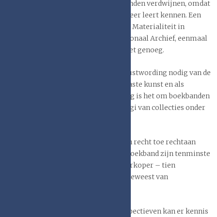
ontsluiten, zal de interesse in boekbanden verdwijnen, omdat
niemand ze meer kent, en ook niet meer leert kennen. Een
goede aanzet daartoe is de Dag van de Materialiteit in
samenwerking met de KB en het Nationaal Archief, eenmaal
per anderhalf jaar. Maar dat is lang niet genoeg.
Voor de toekomst is een grotere bewustwording nodig van de
kwaliteit van de boekband als toegepaste kunst en als
archeologisch object. Van groot belang is het om boekbanden
te kunnen vinden in de digitale catalogi van collecties onder
de juiste en volledige zoektermen.
Voor het maken van een boek met een recht toe rechtaan
e
ste
versierde westerse 15
-20
-eeuwse boekband zijn tenminste
– nog afgezien van de auteur en de verkoper – tien
verschillende ambachtslieden bezig geweest van
papierschepper tot vergulder.
Vanuit verrassend verschillende perspectieven kan er kennis