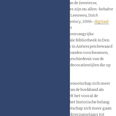
de basis legden voor de bestudering van de (westerse,
historische) boekband. Deze publicaties zijn nu allen -behalve
het standaardwerk van Jan Storm van Leeuwen,
Dutch
decorated bookbinding in the eighteenth century
, 2006-
digitaal
doorzoekbaar
vanaf de website van het
Boekbandengenootschap. Ook zijn er omvangrijke
wrijfselarchieven o.a. in de KB Nationale Bibliotheek in Den
Haag en bij museum Plantijn Moretus in Antwerpen bewaard
van de stempelafdrukken die op boekbanden voorkwamen,
om meer te weten te komen over de geschiedenis van de
stempelsnijders en binders, en van de decoratiestijlen die op
de boekbanden werden toegepast.
Na die periode heeft het Boekbandengenootschap zich meer
als beschouwer van de ontwikkeling van de boekband als
afzonderlijk artefact opgesteld en heeft het vooral de
aandacht gelegd op de schoonheid en het historische belang
van de boekband. Daartoe is het genootschap zich meer gaan
richten tot een breder publiek van boekverzamelaars tot