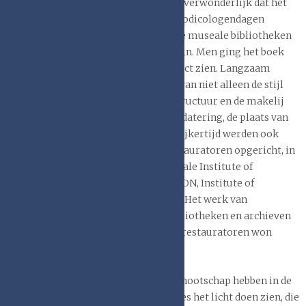
maat aan invloed won. Het is dus niet verwonderlijk dat het
Boekbandengenootschap tijdens de Codicologendagen
opgericht werd. Bij de archieven en de museale bibliotheken
zette zich als eerste een verandering in. Men ging het boek
meer als een driedimensionaal artefact zien. Langzaam
groeide het besef dat het bestuderen van niet alleen de stijl
van de decoratie, maar ook de boekstructuur en de makelij
van het boek, inzicht kon geven in de datering, de plaats van
vervaardiging en de herkomst. Tegelijkertijd werden ook
opleidingen voor boek- en papierrestauratoren opgericht, in
Nederland sinds 1978. Het Internationale Institute of
Paperconservation (voorloper van ICON, Institute of
Conservation ) was in 1976 opgericht. Het werk van
handboekbinders verdween uit de bibliotheken en archieven
en het werk van gediplomeerde boekrestauratoren won
langzamerhand terrein.
De oprichters van het Boekbandengenootschap hebben in de
jaren 1990 – 2011 een zestal publicaties het licht doen zien, die