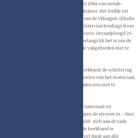
opgedaan worden, zoals nu zelfs uit het DNA van tiende-
eeuwse platbedekkingen van zeehondenleer. Het leidde tot
nieuwe inzichten in de handelsroutes van de Vikingen. [Elodie
LEVEQUE (6 juni 2017). Liber Pilosus: Cistercian bindings from
Clairvaux Abbey bound in seal skin.
Libraria
. Geraadpleegd 25-
05-2025 :
link
] Het toont ook aan hoe belangrijk het is om de
samenwerking tussen de verschillende vakgebieden niet te
schuwen.
Daarnaast blijft het genieten van de boekband, de schittering
van het verguldsel, het bladeren, het voelen van het materiaal,
het ruiken en het knisperen van de bladen een niet te
versmade streling van de zintuigen.
Graag zou ik de boekwetenschappers, nationaal en
internationaal willen bedanken, die tegen de stroom in – hun
vacatures werden meestal niet opgevuld- zich aan de taak
hebben gekweten om de kennis rond de boekband te
structureren en te behouden. En ook veel dank aan alle