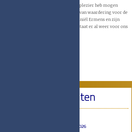
bestuursleden met wie ik met zoveel plezier heb mogen
samenwerken. Verder een grote blijk van waardering voor de
huidige voorzitter van het bestuur Daniël Ermens en zijn
team. Wat een prachtig programma staat er al weer voor ons
klaar!
Agenda
Activiteiten
♦
16 januari 2026