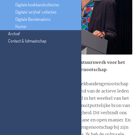
Digitale boekbandcollecties
Digitale ‘wrijfsel’ collecties
Digitale Bandensalons
Humor
Archief
Contact & lidmaatschap
Terugblik en toekomst na 17 jaar bestuurswerk voor het
Belgisch Nederlands Boekbandengenootschap
.
Het best bewaarde geheim van het Boekbandengenootschap
is de gemeenschappelijke bevlogenheid van de actieve leden
en bestuurders. Het is de gouden draad in het weefsel van het
bestuurswerk. Boekbanden zijn een onuitputtelijke bron van
studie, verwondering en nieuwsgierigheid. Dit verbindt ons
en het brengt ons samen op een spontane en open manier. En
het draagt zeker bij dat het Boekbandengenootschap bij zijn
oprichting al grensoverschrijdend was. Ik heb de culturele